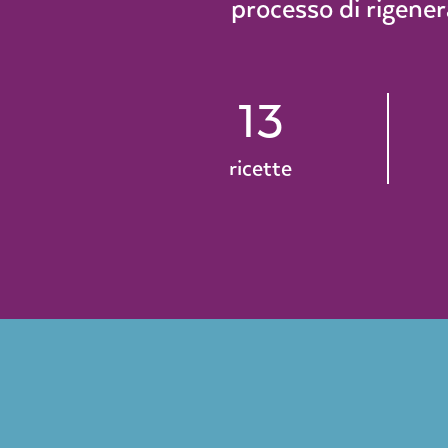
processo di rigener
13
ricette