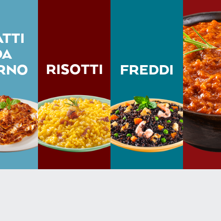
ATTI
DA
RISOTTI
RNO
FREDDI