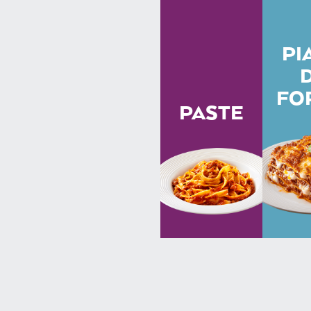
PI
FO
PASTE