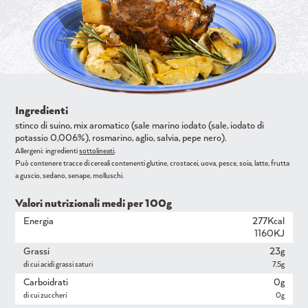
Ingredienti
stinco di suino, mix aromatico (sale marino iodato (sale, iodato di
potassio 0,006%), rosmarino, aglio, salvia, pepe nero).
Allergeni: ingredienti
sottolineati
.
Può contenere tracce di cereali contenenti glutine, crostacei, uova, pesce, soia, latte, frutta
a guscio, sedano, senape, molluschi.
Valori nutrizionali medi per 100g
Energia
277Kcal
1160KJ
Grassi
23g
di cui acidi grassi saturi
7,5g
Carboidrati
0g
di cui zuccheri
0g