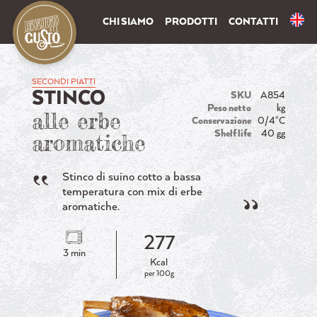
CHI SIAMO
PRODOTTI
CONTATTI
SECONDI PIATTI
STINCO
SKU
A854
Peso netto
kg
alle erbe
Conservazione
0/4°C
Shelf life
40 gg
aromatiche
Stinco di suino cotto a bassa
temperatura con mix di erbe
aromatiche.
277
3 min
Kcal
per 100g