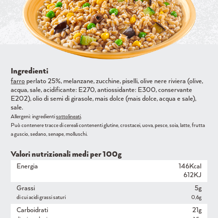
Ingredienti
farro
perlato 25%, melanzane, zucchine, piselli, olive nere riviera (olive,
acqua, sale, acidificante: E270, antiossidante: E300, conservante
E202), olio di semi di girasole, mais dolce (mais dolce, acqua e sale),
sale.
Allergeni: ingredienti
sottolineati
.
Può contenere tracce di cereali contenenti glutine, crostacei, uova, pesce, soia, latte, frutta
a guscio, sedano, senape, molluschi.
Valori nutrizionali medi per 100g
Energia
146Kcal
612KJ
Grassi
5g
di cui acidi grassi saturi
0,6g
Carboidrati
21g