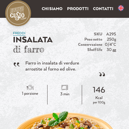
CHI SIAMO
PRODOTTI
CONTATTI
FREDDI
SKU
A295
INSALATA
Peso netto
250g
Conservazione
0/4°C
di farro
Shelf life
30 gg
Farro in insalata di verdure
arrostite al forno ed olive.
146
1 porzione
3 min
Kcal
per 100g