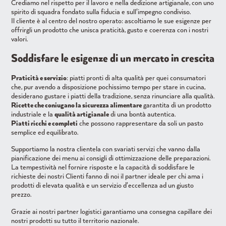
Crediamo nel rispetto per il lavoro e nella dedizione artigianale, con uno
spirito di squadra fondato sulla fiducia e sull'impegno condiviso.
Il cliente è al centro del nostro operato: ascoltiamo le sue esigenze per
offrirgli un prodotto che unisca praticità, gusto e coerenza con i nostri
valori.
Soddisfare le esigenze di un mercato in crescita
Praticità e servizio
: piatti pronti di alta qualità per quei consumatori
che, pur avendo a disposizione pochissimo tempo per stare in cucina,
desiderano gustare i piatti della tradizione, senza rinunciare alla qualità.
Ricette che coniugano la sicurezza alimentare
garantita di un prodotto
industriale e la
qualità artigianale
di una bontà autentica.
Piatti ricchi e completi
che possono rappresentare da soli un pasto
semplice ed equilibrato.
Supportiamo la nostra clientela con svariati servizi che vanno dalla
pianificazione dei menu ai consigli di ottimizzazione delle preparazioni.
La tempestività nel fornire risposte e la capacità di soddisfare le
richieste dei nostri Clienti fanno di noi il partner ideale per chi ama i
prodotti di elevata qualità e un servizio d'eccellenza ad un giusto
prezzo.
Grazie ai nostri partner logistici garantiamo una consegna capillare dei
nostri prodotti su tutto il territorio nazionale.