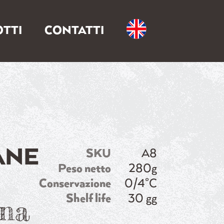
TTI
CONTATTI
ANE
SKU
A8
Peso netto
280g
Conservazione
0/4°C
Shelf life
30 gg
ana