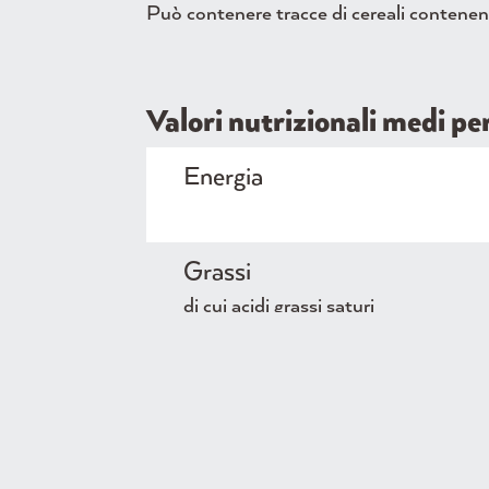
Può contenere tracce di cereali contenenti
Valori nutrizionali medi p
Energia
Grassi
di cui acidi grassi saturi
Carboidrati
di cui zuccheri
Proteine