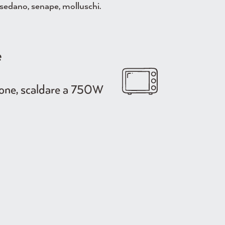
, sedano, senape, molluschi.
e
zione, scaldare a 750W
a 120°C, trasferire il prodotto in
datto, scaldare per 10 minuti.