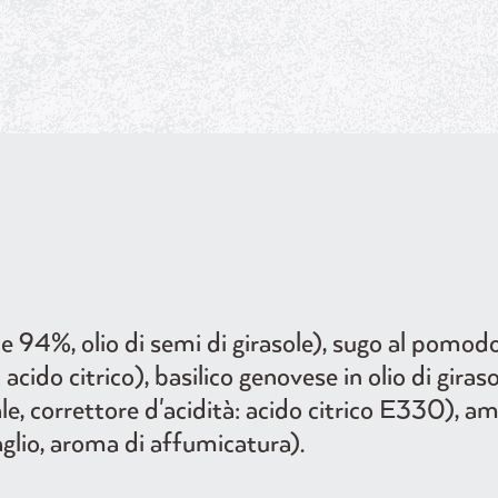
 94%, olio di semi di girasole), sugo al pom
cido citrico), basilico genovese in olio di giraso
 sale, correttore d'acidità: acido citrico E330), a
caglio, aroma di affumicatura).