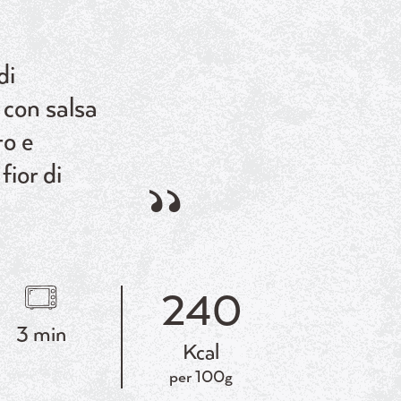
di
con salsa
o e
fior di
240
3 min
Kcal
per 100g