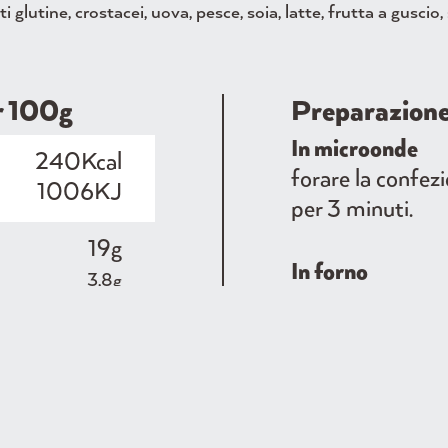
 glutine, crostacei, uova, pesce, soia, latte, frutta a guscio
er 100g
Preparazion
In microonde
240Kcal
forare la confe
1006KJ
per 3 minuti.
19g
In forno
3,8g
portare il forno 
un contenitore a
8,4g
5,3g
6,8g