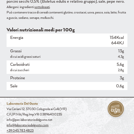
porcini secchi 0,5% (Boletus edulis e relativo gruppo), sale, pepe nero.
Allergeni: ingredienti
sottolineati
.
Può contenere tracce di cereali contenenti glutine, crostacei, uova, pesce, soia, latte, frutta
a guscio, sedano, senape, molluschi.
Valori nutrizionali medi per 100g
Energia
154Kcal
644KJ
Grassi
13g
di cui acidi grassi saturi
4,3g
Carboidrati
5,6g
di cui zuccheri
2,8g
Proteine
3g
Sale
0,6g
Laboratorio Del Gusto
Via Ceriani 12, 37030 Colognola ai Colli (VR)
C.F./P.IVA/Reg.Imp.VR 03896400235
info@pec.laboratoriodelgusto.net
info@laboratoriodelgusto.com
+39 045 783 4823