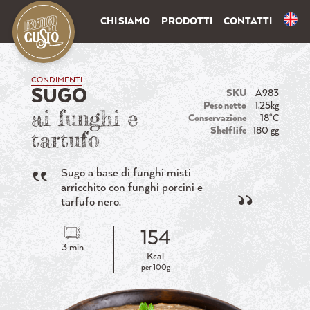
CHI SIAMO
PRODOTTI
CONTATTI
CONDIMENTI
SUGO
SKU
A983
Peso netto
1,25kg
ai funghi e
Conservazione
-18°C
Shelf life
180 gg
tartufo
Sugo a base di funghi misti
arricchito con funghi porcini e
tarfufo nero.
154
3 min
Kcal
per 100g