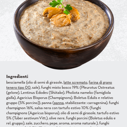
Ingredienti
besciamella (olio di semi di girasole,
latte scremato
,
farina di grano
tenero tipo 00
, sale), funghi misto bosco 19% (Pleurotus Ostreatus
(gelone), Lentinus Edodes (Shiitake), Pholiota nameko (famigliola
gialla), Agaricius Bisporus (Champignons), Boletus Edulis e relativo
gruppo (5% porcino)), panna (
panna
, stabilizzante: carragenina), funghi
champignon 16%, salsa nera con tartufo estivo 10% (funghi
champignons (Agaricus bisporus), olio di semi di girasole, tartufo estivo
5% (Tuber aestivum Vitt.), olive nere, funghi porcini (Boletus edulis e
rel. gruppo), sale, zucchero, pepe, aroma, aroma naturale.), funghi