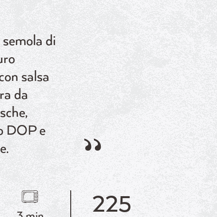
 semola di
uro
con salsa
ra da
sche,
o DOP e
e.
225
3 min