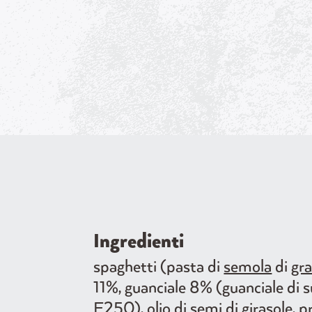
Ingredienti
spaghetti (pasta di
semola
di
gr
11%, guanciale 8% (guanciale di s
E250), olio di semi di girasole,