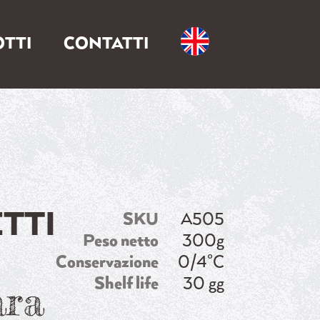
TTI
CONTATTI
TTI
SKU
A505
Peso netto
300g
Conservazione
0/4°C
Shelf life
30 gg
ara