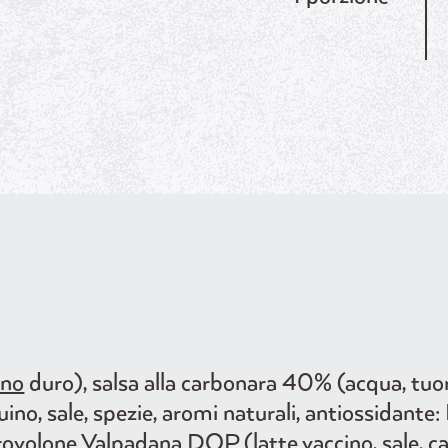
ano
duro), salsa alla carbonara 40% (acqua, tuor
uino, sale, spezie, aromi naturali, antiossidant
 provolone Valpadana DOP (
latte
vaccino, sale,