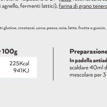
i agnello, fermenti lattici),
farina di grano tene
 glutine, crostacei, uova, pesce, soia, latte, frutta a guscio
er 100g
Preparazion
In padella antia
225Kcal
scaldare 40ml di
941KJ
mescolare per 3 
10g
In microonde 
4g
inserire 40ml d'
agitare, poi 1 m
26g