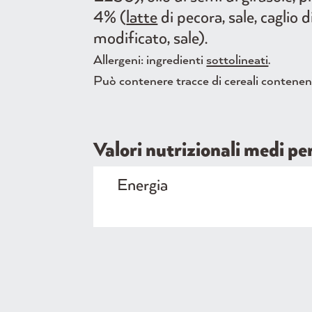
4% (
latte
di pecora, sale, caglio d
modificato, sale).
Allergeni: ingredienti
sottolineati
.
Può contenere tracce di cereali contenenti
Valori nutrizionali medi p
Energia
Grassi
di cui acidi grassi saturi
Carboidrati