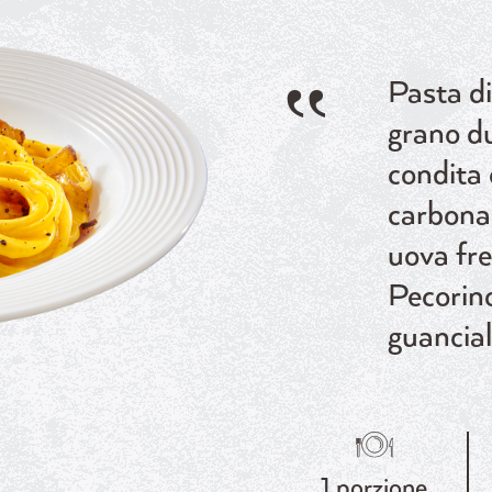
Pasta di
grano d
condita 
carbona
uova fre
Pecorin
guancial
1 porzione