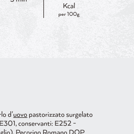
Kcal
per 100g
lo d'
uovo
pastorizzato surgelato
e: E301, conservanti: E252 -
 caglio), Pecorino Romano DOP