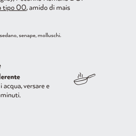
ro tipo 00
, amido di mais
, sedano, senape, molluschi.
e
derente
 acqua, versare e
minuti.
750W
acqua, 1 minuto in microonde,
inuto in microonde.