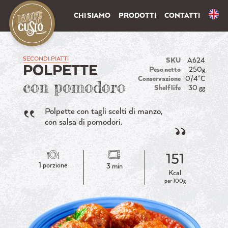
CHI SIAMO
PRODOTTI
CONTATTI
SECONDI PIATTI
SKU
A624
POLPETTE
Peso netto
250g
Conservazione
0/4°C
con pomodoro
Shelf life
30 gg
Polpette con tagli scelti di manzo,
con salsa di pomodori.
151
1 porzione
3 min
Kcal
per 100g