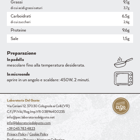
Grassi
9,1g
di cui acidi grassi saturi
3,7g
Carboidrati
6,5g
di cui zuccheri
2,6g
Proteine
9,6g
Sale
1,5g
Preparazione
In padella
mescolare fino alla temperatura desiderata.
In microonde
aprire in un angolo e scaldare: 450W, 2 minuti.
Laboratorio Del Gusto
Via Ceriani 12, 37030 Colognola ai Colli (VR)
C.F./P.IVA/Reg.Imp.VR 03896400235
info@pec.laboratoriodelgusto.net
info@laboratoriodelgusto.com
+39 045 783 4823
Privacy Policy
/
Cookie Policy
Preferenze Privacy
-
Notice at Collection