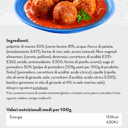
Ingredienti
polpette di manzo 50% (carne bovino 81%, acqua, fiocco di patata,
(emulsionante E471), farina di riso, sale, aromi naturali, fibre vegetali
alimentari, (carota, psillium), destrosio, correttore di acidità E331-
E262, amido, antiossidante: E300, farina di pisello, aromi), sugo al
pomodoro 50% (polpa di pomodoro [109g usati per 100g di prodotto
finito] (pomodoro, correttore di acidità: acido citrico), cipolla (cipolla,
olio di semi di girasole, sale, correttore d'acidità: acido citrico E330),
basilico genovese in olio di girasole al 4% in sale marino, sale).
Allergeni: ingredienti
sottolineati
.
Può contenere tracce di cereali contenenti glutine, crostacei, uova, pesce, soia, latte, frutta
a guscio, sedano, senape, molluschi.
Valori nutrizionali medi per 100g
Energia
151Kcal
630KJ