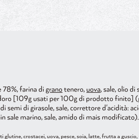
e 78%, farina di
grano
tenero,
uova
, sale, olio d
 [109g usati per 100g di prodotto finito] (p
io di semi di girasole, sale, correttore d'acidità: 
 in sale marino, sale, amido di mais modificato).
 glutine, crostacei, uova, pesce, soia, latte, frutta a guscio