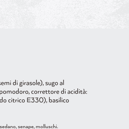
i semi di girasole), sugo al
omodoro, correttore di acidità:
acido citrico E330), basilico
, sedano, senape, molluschi.