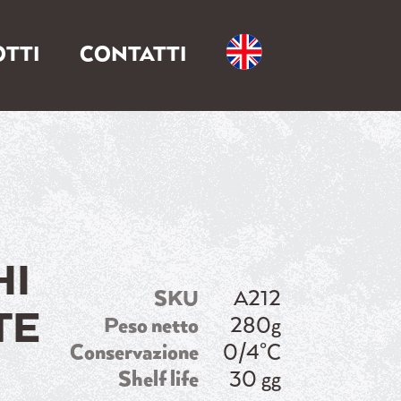
TTI
CONTATTI
HI
SKU
A212
TE
Peso netto
280g
Conservazione
0/4°C
Shelf life
30 gg