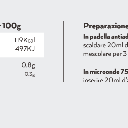
er 100g
Preparazion
In padella antia
119Kcal
scaldare 20ml di
497KJ
mescolare per 3 
0,8g
In microonde 
0,3g
inserire 20ml d'
agitare, poi 1 m
23g
4,5g
3,6g