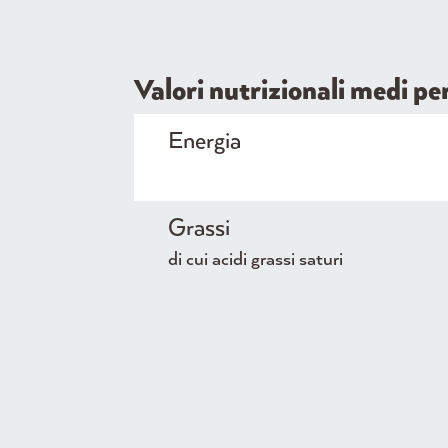
Valori nutrizionali medi p
Energia
Grassi
di cui acidi grassi saturi
Carboidrati
di cui zuccheri
Proteine