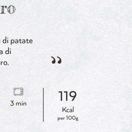
ro
 di patate
a di
ro.
119
3 min
Kcal
per 100g