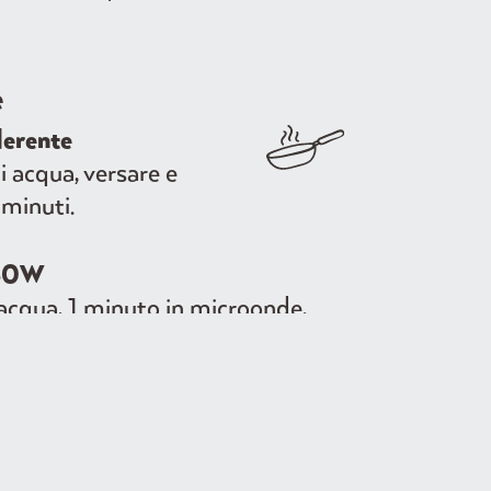
e
derente
 acqua, versare e
minuti.
750W
acqua, 1 minuto in microonde,
inuto in microonde.